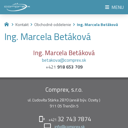
MENU
Kontakt
Obchodné oddelenie
Ing. Marcela Betáková
Ing. Marcela Betáková
Ing. Marcela Betáková
betakova@comprex.sk
+421
918 653 709
Comprex, s.r.o.
ul. Ľudovíta Stárka 2870 (areál býv. Ozety )
911 05 Trenčín 5
32 743 7874
+421
info@comprex.sk