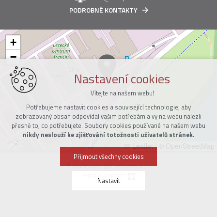
PODROBNÉ KONTAKTY
+
−
Nastavení cookies
Vítejte na našem webu!
Potřebujeme nastavit cookies a související technologie, aby
zobrazovaný obsah odpovídal vašim potřebám a vy na webu nalezli
přesně to, co potřebujete. Soubory cookies používané na našem webu
nikdy neslouží ke zjišťování totožnosti uživatelů stránek
.
Leaflet
|
© OpenStreetMap
Přijmout všechny cookies
© 2026 Copyright Comprex, s.r.o.
VYTVOŘIL XART.CZ
Nastavit
Technická cookies